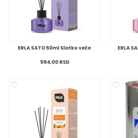
ERLA SATO 50ml Slatko veče 
ERLA SA
594,00 RSD