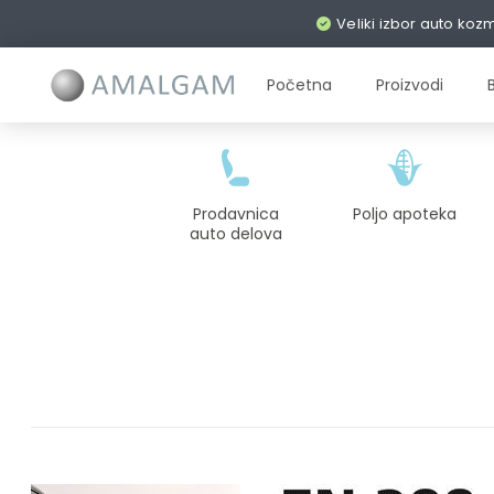
Veliki izbor auto koz
Početna
Proizvodi
Prodavnica
Poljo apoteka
auto delova