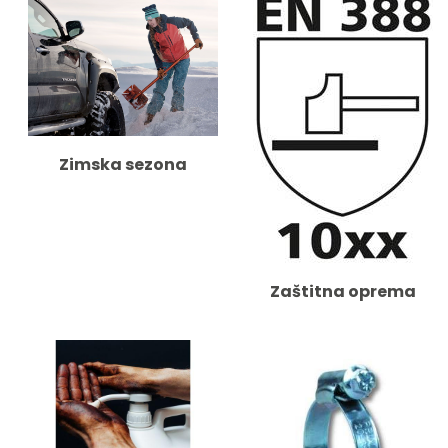
Zimska sezona
Zaštitna oprema