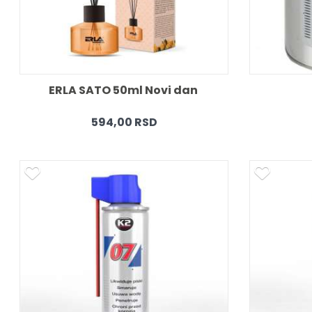
ERLA SATO 50ml Novi dan 
594,00 RSD