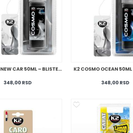
K2 COSMO NEW CAR 50ML – BLISTER 
K2 COSMO OCEAN 50ML –
348,00 RSD
348,00 RSD