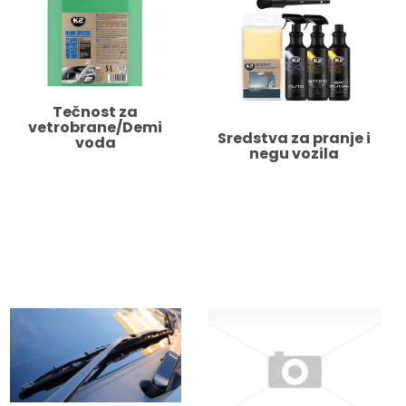
Tečnost za
vetrobrane/Demi
Sredstva za pranje i
voda
negu vozila