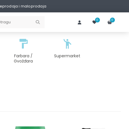
eprodaja i maloprodaja
0
0
Farbara /
Supermarket
Gvožđara