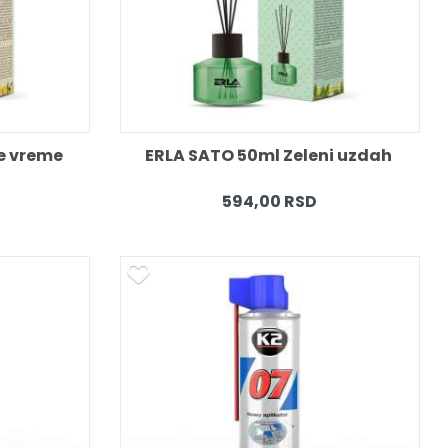
e vreme 
ERLA SATO 50ml Zeleni uzdah 
594,00 RSD