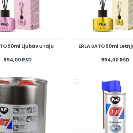
TO 50ml Ljubav u raju 
ERLA SATO 50ml Letnj
594,00 RSD
594,00 RSD