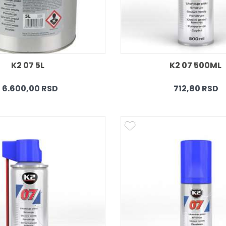
K2 07 5L   
K2 07 500ML 
6.600,00 RSD
712,80 RSD