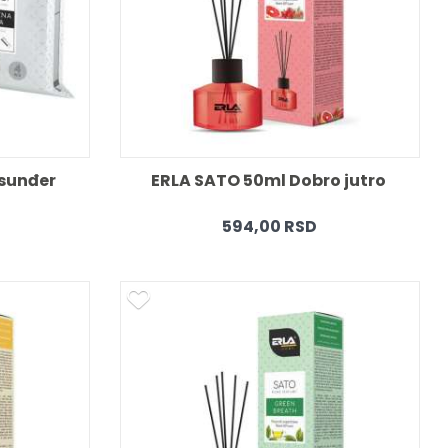
sunđer 
ERLA SATO 50ml Dobro jutro 
594,00 RSD