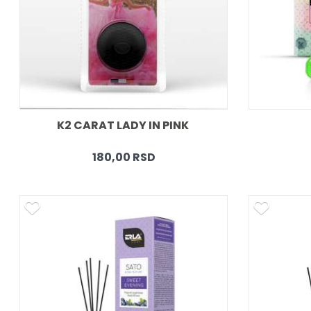
K2 CARAT LADY IN PINK 
180,00 RSD