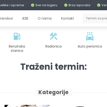
metike i opreme
Sve na lageru
Brza isporuka
Vel
Brendovi
B2B
O nama
Kontakt
Benzinska
Radionica
Auto perionica
stanica
Traženi termin:
Kategorije