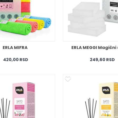
ERLA MIFRA 
ERLA MEGGI Magični 
420,00 RSD
249,60 RSD