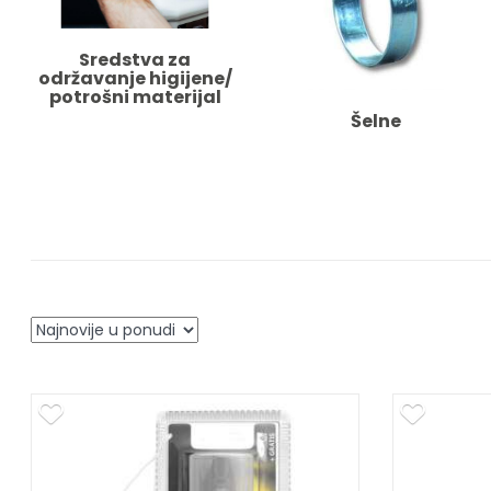
Sredstva za
održavanje higijene/
potrošni materijal
Šelne