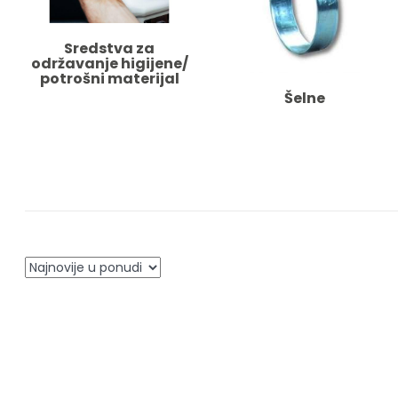
Sredstva za
održavanje higijene/
potrošni materijal
Šelne