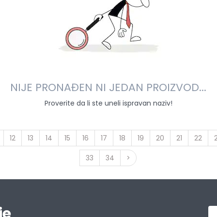
NIJE PRONAĐEN NI JEDAN PROIZVOD...
Proverite da li ste uneli ispravan naziv!
12
13
14
15
16
17
18
19
20
21
22
33
34
>
je