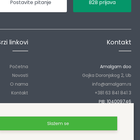
Postavite pitanje
B2B prijava
rzi linkovi
Kontakt
Početna
Amalgam doo
Novosti
Gojka Doronjskog 2, Ub
O nama
info@amalgam.rs
Kontakt
+381 63 841 841 3
PIB: 104009746
MB: 20057068
Slažem se
Uslovi korišćenja
Politika privatnosti i zaštita podataka