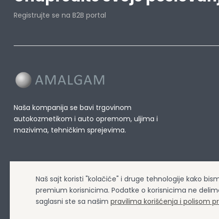
Registrujte se na B2B portal
Naša kompanija se bavi trgovinom
autokozmetikom i auto opremom, uljima i
mazivima, tehničkim sprejevima.
Naš sajt koristi "kolačiće" i druge tehnologije kako bi
premium korisnicima. Podatke o korisnicima ne delim
saglasni ste sa našim
pravilima korišćenja i polisom pr
Amalgam doo
© Sva prava zadržana 2026 | Design&Dev by