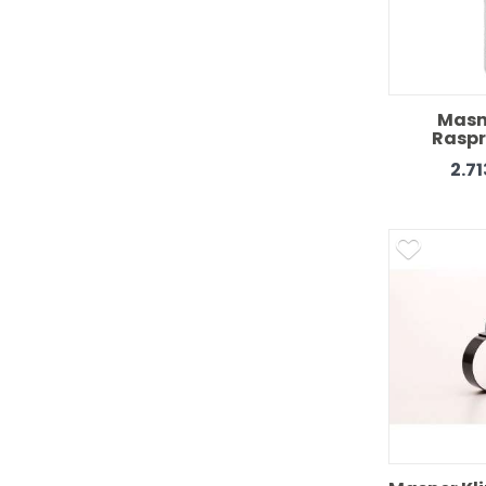
Masn
Raspr
pr
2.7