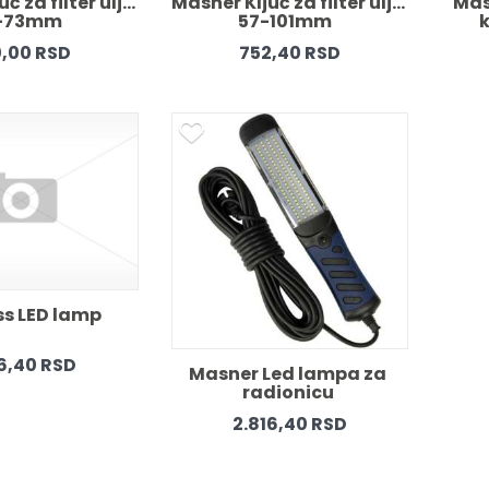
č za filter ulja 
Masner Ključ za filter ulja 
Mas
-73mm  
57-101mm   
k
,00 RSD
752,40 RSD
ss LED lamp 
56,40 RSD
Masner Led lampa za 
radionicu 
2.816,40 RSD