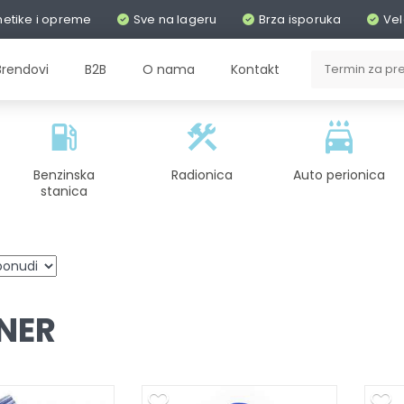
metike i opreme
Sve na lageru
Brza isporuka
Vel
Brendovi
B2B
O nama
Kontakt
Benzinska
Radionica
Auto perionica
stanica
NER