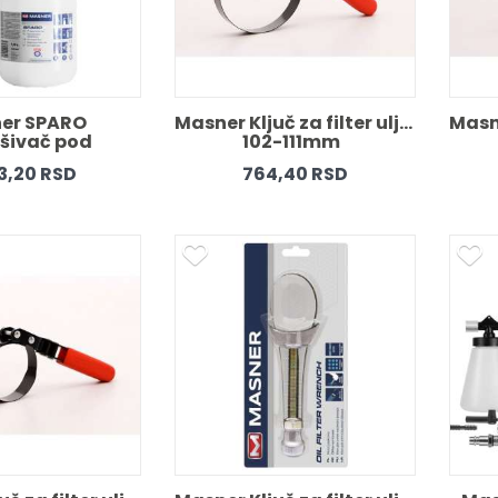
er SPARO 
Masner Ključ za filter ulja 
Masne
šivač pod 
102-111mm  
itiskom 
13,20 RSD
764,40 RSD