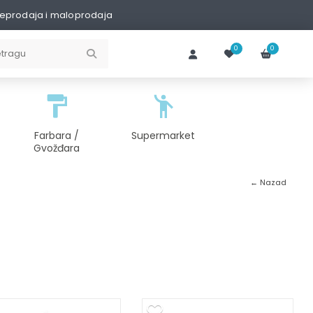
eprodaja i maloprodaja
0
0
Farbara /
Supermarket
Gvožđara
← Nazad