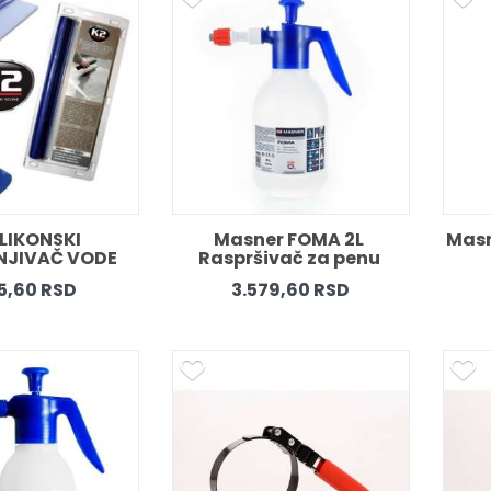
ILIKONSKI 
Masner FOMA 2L 
Masn
JIVAČ VODE 
Raspršivač za penu 
45,60 RSD
3.579,60 RSD