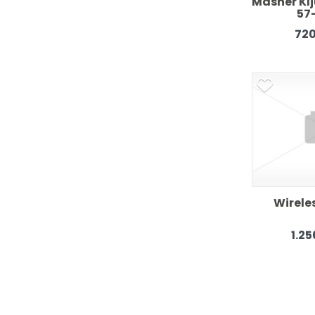
Masner Klju
57
720
Wirele
1.2