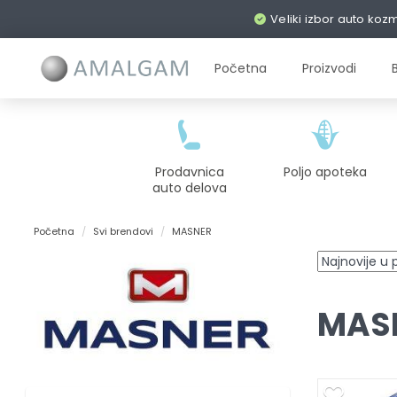
Veliki izbor auto koz
Početna
Proizvodi
Prodavnica
Poljo apoteka
auto delova
Početna
Svi brendovi
MASNER
MAS