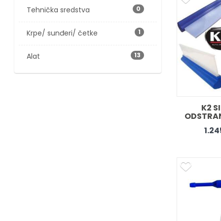
0
Tehnička sredstva
1
Krpe/ sunđeri/ četke
13
Alat
K2 S
ODSTRAN
1.2