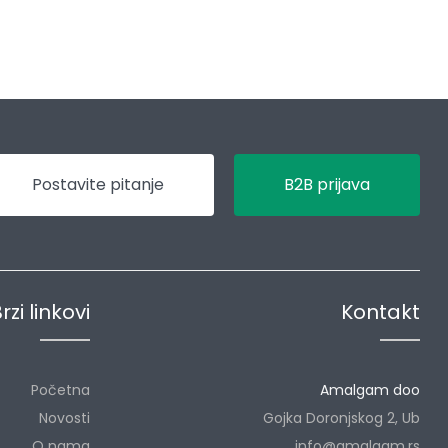
Postavite pitanje
B2B prijava
rzi linkovi
Kontakt
Početna
Amalgam doo
Novosti
Gojka Doronjskog 2, Ub
O nama
info@amalgam.rs