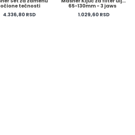
ner Set za zamenu 
Masner Ključ za filter ulja 
očione tečnosti 
65-130mm - 3 jaws   
4.336,80 RSD
1.029,60 RSD