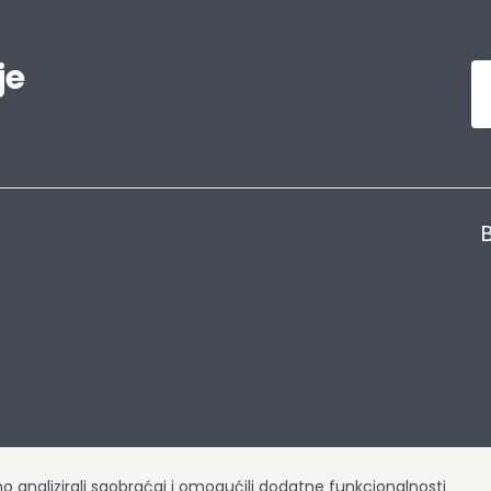
je
B
smo analizirali saobraćaj i omogućili dodatne funkcionalnosti