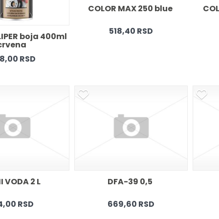
COLOR MAX 250 blue 
COL
518,40 RSD
IPER boja 400ml 
crvena 
8,00 RSD
 VODA 2 L 
DFA-39 0,5 
4,00 RSD
669,60 RSD