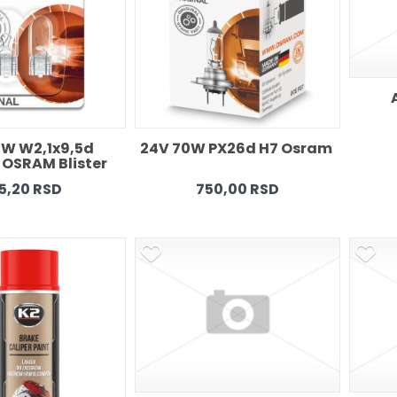
W W2,1x9,5d 
24V 70W PX26d H7 Osram 
OSRAM Blister 
5,20 RSD
750,00 RSD