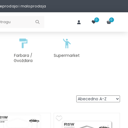
eprodaja i maloprodaja
0
0
Farbara /
Supermarket
Gvožđara