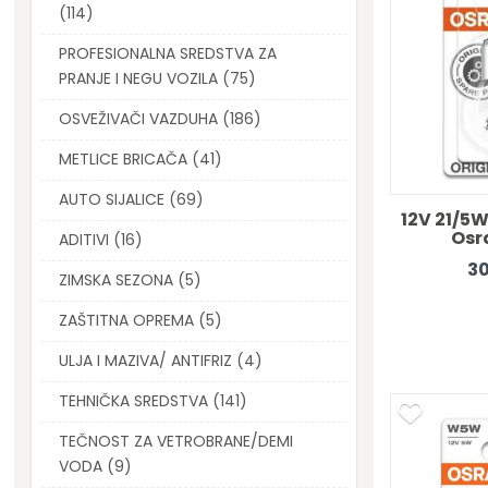
(114)
PROFESIONALNA SREDSTVA ZA
PRANJE I NEGU VOZILA (75)
OSVEŽIVAČI VAZDUHA (186)
METLICE BRICAČA (41)
AUTO SIJALICE (69)
12V 21/5W
Osr
ADITIVI (16)
30
ZIMSKA SEZONA (5)
ZAŠTITNA OPREMA (5)
ULJA I MAZIVA/ ANTIFRIZ (4)
TEHNIČKA SREDSTVA (141)
TEČNOST ZA VETROBRANE/DEMI
VODA (9)