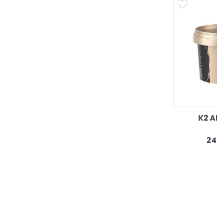
K2 A
24