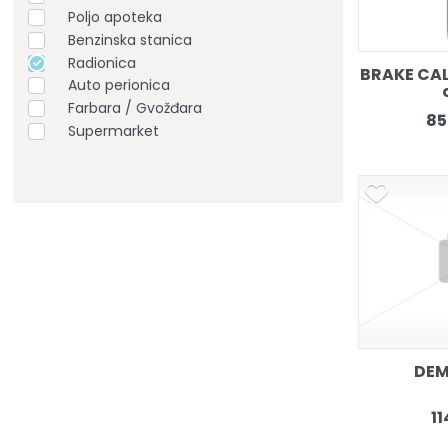
Poljo apoteka
Benzinska stanica
Radionica
BRAKE CAL
Auto perionica
Farbara / Gvožđara
85
Supermarket
DEMI
11