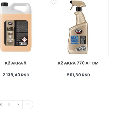
K2 AKRA 5 
K2 AKRA 770 ATOM 
2.138,40 RSD
501,60 RSD
8
9
>
>>