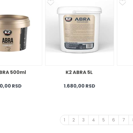
BRA 500ml 
K2 ABRA 5L 
0,00 RSD
1.680,00 RSD
1
2
3
4
5
6
7