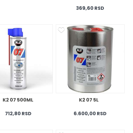
369,60 RSD
K2 07 500ML 
K2 07 5L   
712,80 RSD
6.600,00 RSD