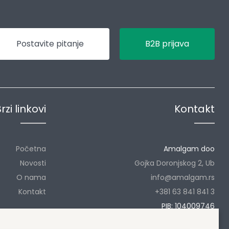
Postavite pitanje
B2B prijava
rzi linkovi
Kontakt
Početna
Amalgam doo
Novosti
Gojka Doronjskog 2, Ub
O nama
info@amalgam.rs
Kontakt
+381 63 841 841 3
PIB: 104009746
MB: 20057068