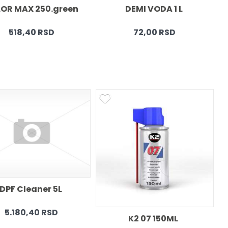
OR MAX 250.green 
DEMI VODA 1 L 
518,40 RSD
72,00 RSD
DPF Cleaner 5L 
5.180,40 RSD
K2 07 150ML  