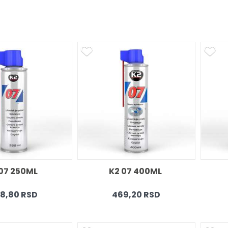
07 250ML  
K2 07 400ML 
8,80 RSD
469,20 RSD