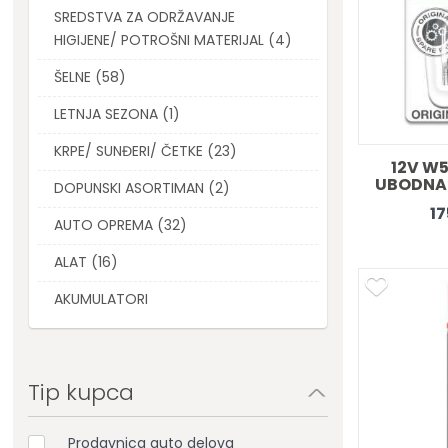
SREDSTVA ZA ODRŽAVANJE
HIGIJENE/ POTROŠNI MATERIJAL (4)
ŠELNE (58)
LETNJA SEZONA (1)
KRPE/ SUNĐERI/ ČETKE (23)
12V W5
UBODNA 
DOPUNSKI ASORTIMAN (2)
17
AUTO OPREMA (32)
ALAT (16)
AKUMULATORI
Tip kupca
Prodavnica auto delova