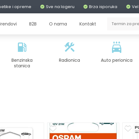
metike i opreme
Sve na lageru
Brza isporuka
Vel
Brendovi
B2B
O nama
Kontakt
Benzinska
Radionica
Auto perionica
stanica