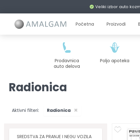
Veliki izbor auto koz
Početna
Proizvodi
Prodavnica
Poljo apoteka
auto delova
Radionica
×
Aktivni filteri:
Radionica
SREDSTVA ZA PRANJE I NEGU VOZILA