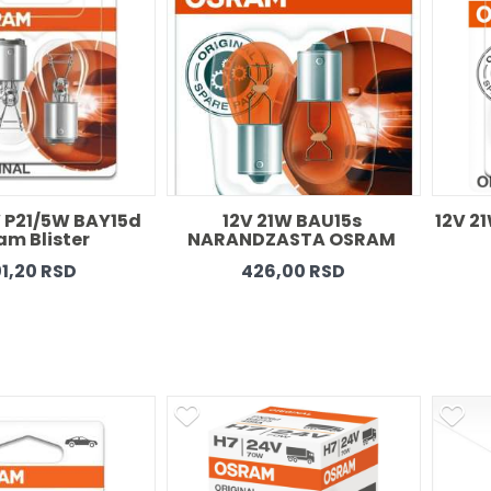
12V 2
 P21/5W BAY15d 
12V 21W BAU15s 
am Blister 
NARANDZASTA OSRAM 
Blister 
1,20 RSD
426,00 RSD