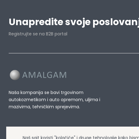
Unapredite svoje poslovan
Registrujte se na B2B portal
Naša kompanija se bavi trgovinom
autokozmetikom i auto opremom, uljima i
mazivima, tehničkim sprejevima.
Naš sajt koristi "kolačiće" i druge tehnologije kako bi