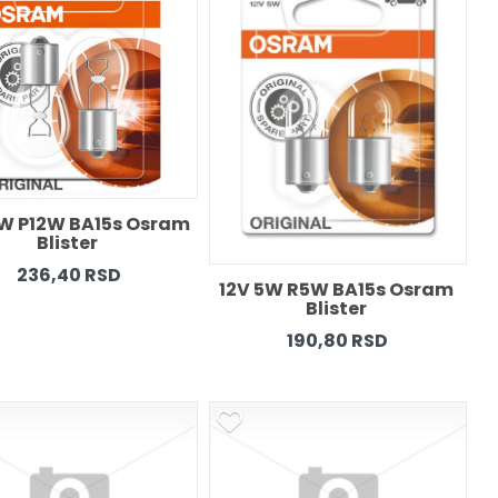
1W P12W BA15s Osram 
Blister 
236,40 RSD
12V 5W R5W BA15s Osram 
Blister 
190,80 RSD