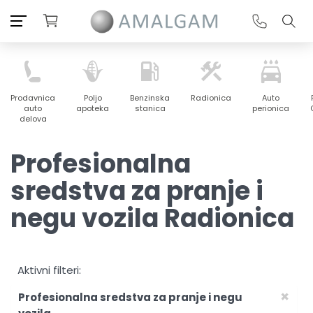
Prodavnica
Poljo
Benzinska
Radionica
Auto
auto
apoteka
stanica
perionica
delova
Profesionalna
sredstva za pranje i
negu vozila Radionica
Aktivni filteri:
×
Profesionalna sredstva za pranje i negu