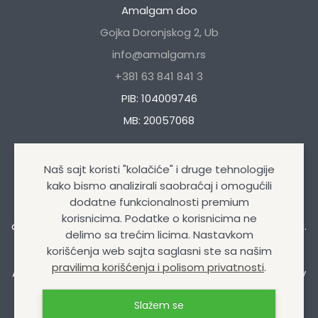
Amalgam doo
Gojka Doronjskog 2, Ub
info@amalgam.rs
+381 63 841 841 3
PIB: 104009746
MB: 20057068
Naš sajt koristi "kolačiće" i druge tehnologije
kako bismo analizirali saobraćaj i omogućili
dodatne funkcionalnosti premium
Naša kompanija se bavi trgovinom autokozmetikom i
korisnicima. Podatke o korisnicima ne
auto opremom, uljima i mazivima, tehničkim sprejevima.
delimo sa trećim licima. Nastavkom
korišćenja web sajta saglasni ste sa našim
pravilima korišćenja i polisom privatnosti
.
Amalgam doo
© Sva prava zadržana 2026 | Design&Dev
by
Izrada internet prodavnice
Slažem se