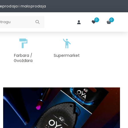
eprodaja i maloprodaja
0
0
Farbara /
Supermarket
Gvožđara