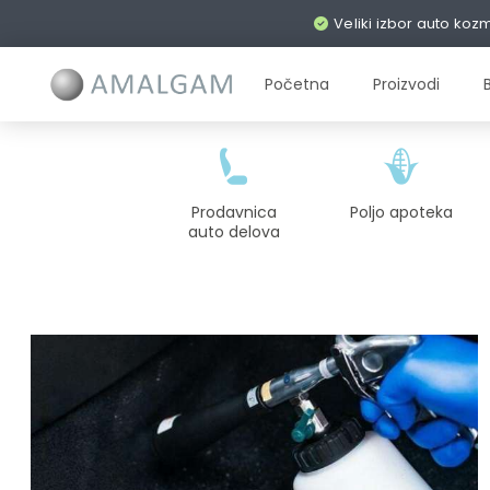
Veliki izbor auto koz
Početna
Proizvodi
Prodavnica
Poljo apoteka
auto delova