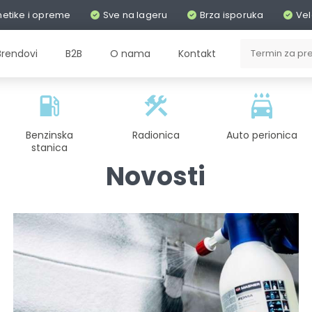
metike i opreme
Sve na lageru
Brza isporuka
Vel
Brendovi
B2B
O nama
Kontakt
Benzinska
Radionica
Auto perionica
stanica
Novosti