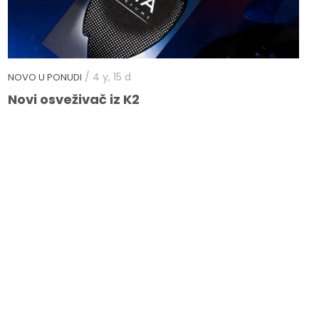
/ 4 y, 15 d
NOVO U PONUDI
Novi osveživač iz K2