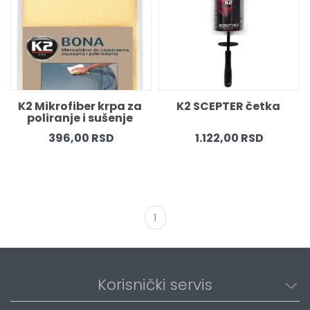
K2 Mikrofiber krpa za 
K2 SCEPTER četka 
poliranje i sušenje 
40x40 žuta 
396,00 RSD
1.122,00 RSD
1
Korisnički servis