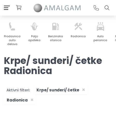
Prodavnica
Poljo
Benzinska
Radionica
Auto
auto
apoteka
stanica
perionica
delova
Krpe/ sunđeri/ četke
Radionica
×
Aktivni filteri:
Krpe/ sunđeri/ četke
×
Radionica