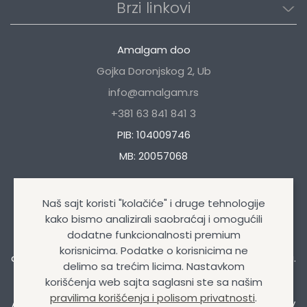
Brzi linkovi
Amalgam doo
Gojka Doronjskog 2, Ub
info@amalgam.rs
+381 63 841 841 3
PIB: 104009746
MB: 20057068
Naš sajt koristi "kolačiće" i druge tehnologije
kako bismo analizirali saobraćaj i omogućili
dodatne funkcionalnosti premium
Naša kompanija se bavi trgovinom autokozmetikom i
korisnicima. Podatke o korisnicima ne
auto opremom, uljima i mazivima, tehničkim sprejevima.
delimo sa trećim licima. Nastavkom
korišćenja web sajta saglasni ste sa našim
pravilima korišćenja i polisom privatnosti
.
Amalgam doo
© Sva prava zadržana 2026 | Design&Dev