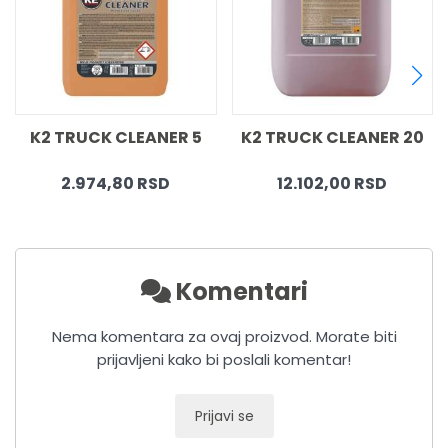
EANER 5
K2 TRUCK CLEANER 20
K2 TURBO TRU
RSD
12.102,00 RSD
7.663,20 R
Komentari
Nema komentara za ovaj proizvod. Morate biti
prijavljeni kako bi poslali komentar!
Prijavi se