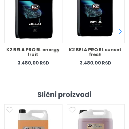
nergy 
K2 BELA PRO 5L sunset 
K2 BELA PRO 5L 
fresh 
blueberry 
SD
3.480,00 RSD
3.480,00 RSD
Slični proizvodi