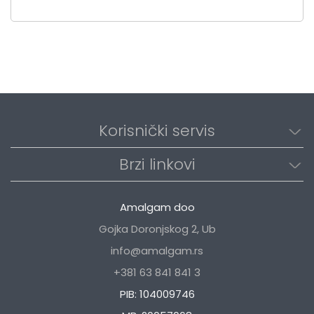
Korisnički servis
Brzi linkovi
Amalgam doo
Gojka Doronjskog 2, Ub
info@amalgam.rs
+381 63 841 841 3
PIB: 104009746