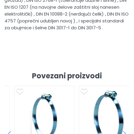
gvožđa) , DIN ISO 2768-1 (tolerancije dužine I širine) , DIN
EN ISO 1207 (na navojne delove zaštitni sloj nanesen
elektrolitički) , DIN EN 10088-2 (nerđajući čelik) , DIN EN ISO
4757 (poprečni udubljen navoj ) , i specijalni standardi
za obujmice i šelne DIN 3017-1 do DIN 3017-5 .
Povezani proizvodi