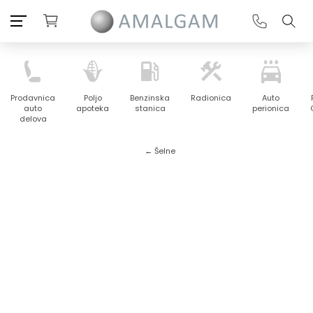
Prodavnica
Poljo
Benzinska
Radionica
Auto
auto
apoteka
stanica
perionica
delova
← Šelne