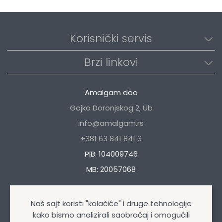
Korisnički servis
Brzi linkovi
Amalgam doo
Gojka Doronjskog 2, Ub
info@amalgam.rs
+381 63 841 841 3
PIB: 104009746
MB: 20057068
Naš sajt koristi "kolačiće" i druge tehnologije
kako bismo analizirali saobraćaj i omogućili