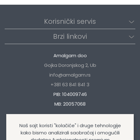
Korisnički servis
Brzi linkovi
Amalgam doo
Gojka Doronjskog 2, Ub
info@amalgam.rs
+381 63 841 841 3
PIB: 104009746
MB: 20057068
Naš sajt koristi "kolačiće" i druge tehnologije
kako bismo analizirali saobraćaj i omogućili
dodatne funkcionalnosti premium