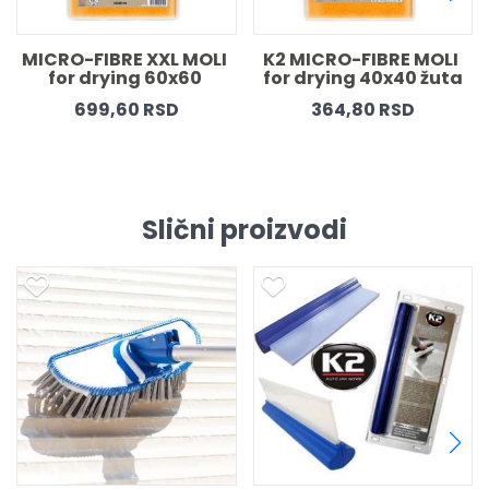
OLI 
K2 MICRO-FIBRE MOLI 
K2 MICRO-FIBRE  OPT
0 
for drying 40x40 žuta
for windows and 
mirrors 40x40 blu
364,80 RSD
416,40 RSD
Slični proizvodi