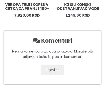
SKA 
K2 SILIKONSKI 
K2 TELESKOPSKA ČET
160-
ODSTRANJIVAČ VODE
ZA PRANJE
KA
1.245,60 RSD
3.300,00 RSD
Komentari
Nema komentara za ovaj proizvod. Morate biti
prijavljeni kako bi poslali komentar!
Prijavi se