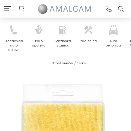
Prodavnica
Poljo
Benzinska
Radionica
Auto
auto
apoteka
stanica
perionica
delova
← Krpe/ sunđeri/ četke