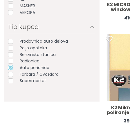
K2 MICRO-
MASNER
windows
VEROPA
40
41
Tip kupca
Prodavnica auto delova
Poljo apoteka
Benzinska stanica
Radionica
Auto perionica
Farbara / Gvožđara
Supermarket
K2 Mikro
poliranje
39