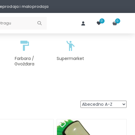
eprodaja i maloprodaja
0
0
Farbara /
Supermarket
Gvožđara