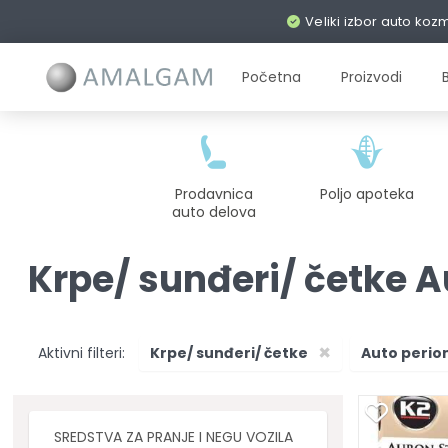
Veliki izbor auto koz
Početna
Proizvodi
Prodavnica
Poljo apoteka
auto delova
Krpe/ sunđeri/ četke A
×
Aktivni filteri:
Krpe/ sunđeri/ četke
Auto perio
SREDSTVA ZA PRANJE I NEGU VOZILA