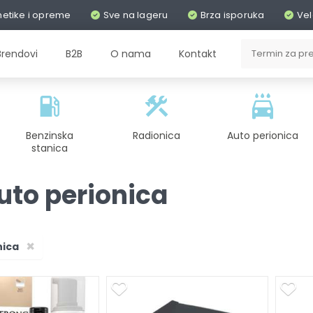
metike i opreme
Sve na lageru
Brza isporuka
Vel
Brendovi
B2B
O nama
Kontakt
Benzinska
Radionica
Auto perionica
stanica
uto perionica
×
nica