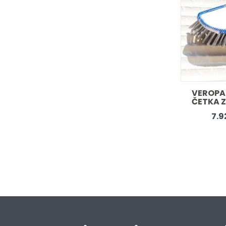
VEROPA 
ČETKA Z
300CM
7.9