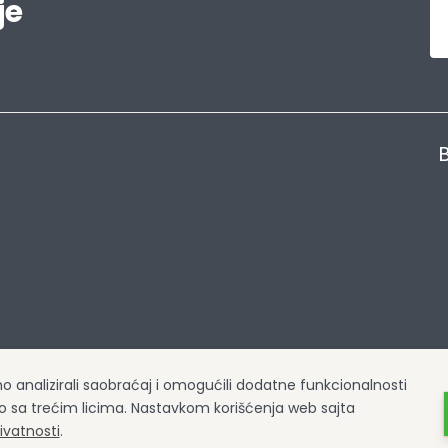
je
B
smo analizirali saobraćaj i omogućili dodatne funkcionalnosti
o sa trećim licima. Nastavkom korišćenja web sajta
ivatnosti
.