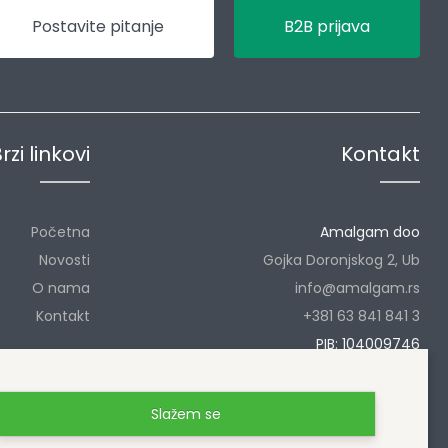
Postavite pitanje
B2B prijava
rzi linkovi
Kontakt
Početna
Amalgam doo
Novosti
Gojka Doronjskog 2, Ub
O nama
info@amalgam.rs
Kontakt
+381 63 841 841 3
PIB: 104009746
MB: 20057068
Slažem se