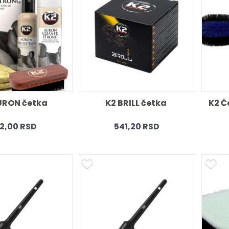
URON četka 
K2 BRILL četka 
K2 Č
2,00 RSD
541,20 RSD