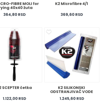
CRO-FIBRE MOLI for 
K2 Microfibre 4/1 
rying 40x40 žuta 
364,80 RSD
369,60 RSD
2 SCEPTER četka 
K2 SILIKONSKI 
ODSTRANJIVAČ VODE 
1.122,00 RSD
1.245,60 RSD