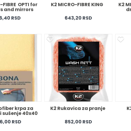
FIBRE  OPTI for 
K2 MICRO-FIBRE KING   
K2 MI
 and mirrors 
d
x40 blue 
6,40 RSD
643,20 RSD
fiber krpa za 
K2 Rukavica za pranje 
K
 i sušenje 40x40 
žuta 
6,00 RSD
852,00 RSD