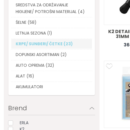
SREDSTVA ZA ODRŽAVANJE
HIGIJENE/ POTROŠNI MATERIJAL (4)
ŠELNE (58)
K2 DETAI
LETNJA SEZONA (1)
31MM 
DE
KRPE/ SUNĐERI/ ČETKE (23)
36
DOPUNSKI ASORTIMAN (2)
AUTO OPREMA (32)
ALAT (16)
AKUMULATORI
Brend
ERLA
K2