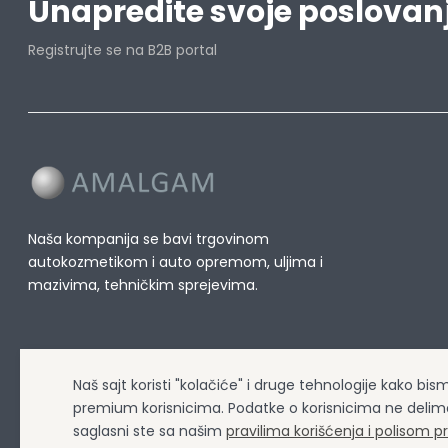
Unapredite svoje poslovan
Registrujte se na B2B portal
Naša kompanija se bavi trgovinom
autokozmetikom i auto opremom, uljima i
mazivima, tehničkim sprejevima.
Naš sajt koristi "kolačiće" i druge tehnologije kako bi
premium korisnicima. Podatke o korisnicima ne delim
saglasni ste sa našim
pravilima korišćenja i polisom pr