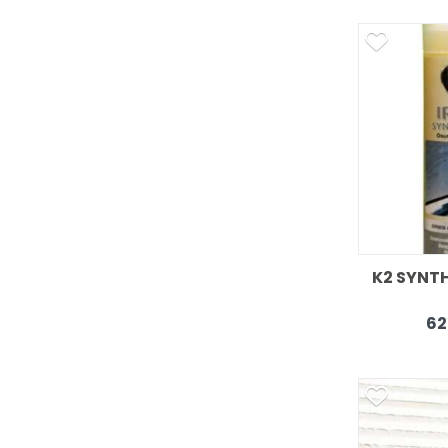
K2 SYNT
62