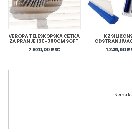
VEROPA TELESKOPSKA ČETKA 
K2 SILIKONS
ZA PRANJE 160-300CM SOFT 
ODSTRANJIVA
MEKA
7.920,00 RSD
1.245,60 R
Nema kom