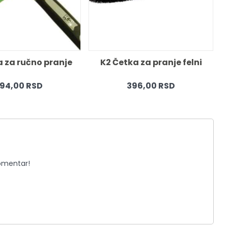
a za ručno pranje
K2 Četka za pranje felni
94,00 RSD
396,00 RSD
komentar!