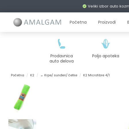
Veliki izbor auto koz
Početna
Proizvodi
Prodavnica
Poljo apoteka
auto delova
Početna
K2
← Krpe/ sunđeri/ četke
K2 Microfibre 4/1