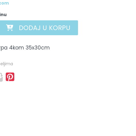
 kom
inu
DODAJ U KORPU
 krpa 4kom 35x30cm
teljima