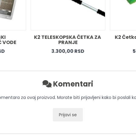
KI 
K2 TELESKOPSKA ČETKA ZA 
K2 Četk
Č VODE
PRANJE
SD
3.300,00 RSD
5
Komentari
entara za ovaj proizvod. Morate biti prijavljeni kako bi poslali 
Prijavi se