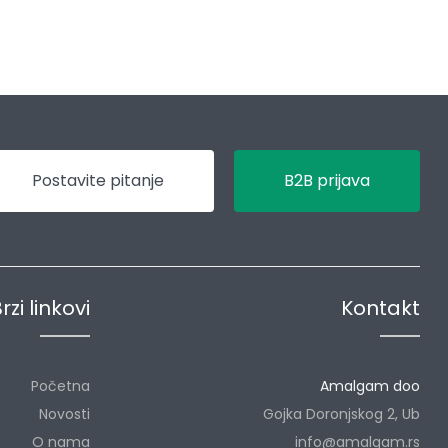
Postavite pitanje
B2B prijava
rzi linkovi
Kontakt
Početna
Amalgam doo
Novosti
Gojka Doronjskog 2, Ub
O nama
info@amalgam.rs