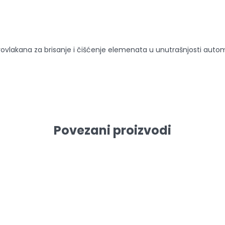
rovlakana za brisanje i čišćenje elemenata u unutrašnjosti autom
Povezani proizvodi