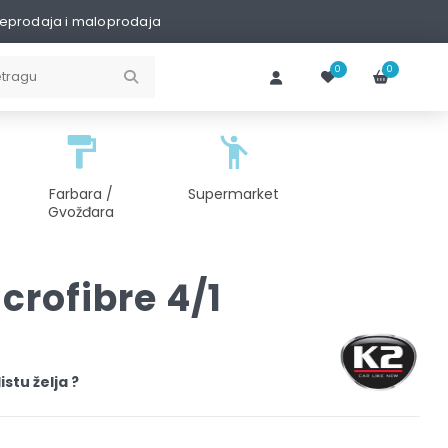
eprodaja i maloprodaja
0
0
Farbara /
Supermarket
Gvožđara
crofibre 4/1
istu želja ?