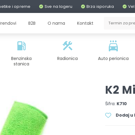
metike i opreme
Sve na lageru
Brza isporuka
Vel
Brendovi
B2B
O nama
Kontakt
Benzinska
Radionica
Auto perionica
stanica
K2 Mi
Šifra:
K710
Dodaj u l