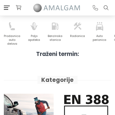
Prodavnica
Poljo
Benzinska
Radionica
Auto
auto
apoteka
stanica
perionica
delova
Traženi termin:
Kategorije