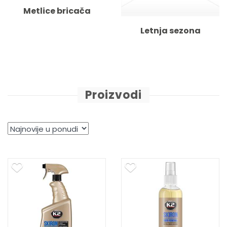
Metlice bricača
Letnja sezona
Proizvodi