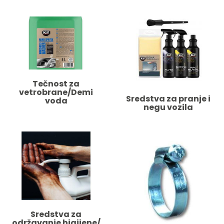
Tečnost za
vetrobrane/Demi
Sredstva za pranje i
voda
negu vozila
Sredstva za
održavanje higijene/