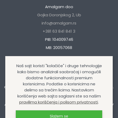
Amalgam doo
Gojka Doronjskog 2, Ub
info@amalgam.rs
+381 63 841 841 3
PIB: 104009746
MB: 20057068
Naš sajt koristi "kolačiće" i druge tehnologije
kako bismo analizirali saobraćaj i omogućili
dodatne funkcionalnosti premium
Naša kompanija se bavi trgovinom autokozmetikom i
korisnicima. Podatke o korisnicima ne
auto opremom, uljima i mazivima, tehničkim sprejevima.
delimo sa trećim licima. Nastavkom
korišćenja web sajta saglasni ste sa našim
pravilima korišćenja i polisom privatnosti
.
Amalgam doo
© Sva prava zadržana 2026 | Design&Dev
by
Izrada internet prodavnice
Slažem se