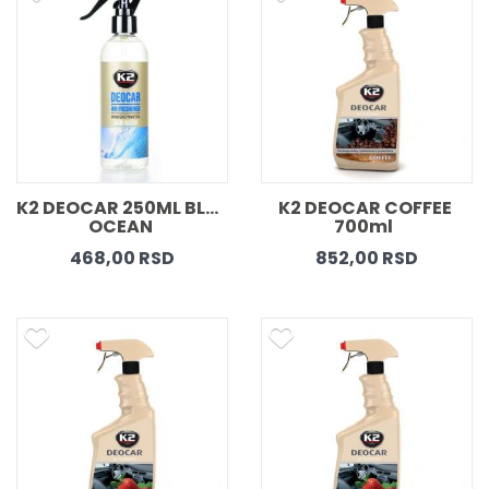
K2 DEOCAR 250ML BLUE 
K2 DEOCAR COFFEE 
OCEAN 
700ml  
468,00 RSD
852,00 RSD