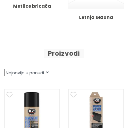
Metlice bricača
Letnja sezona
Proizvodi