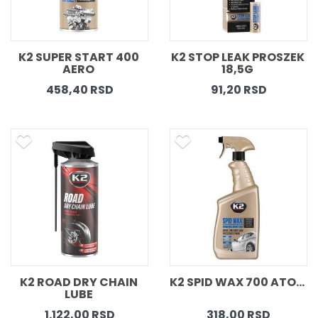
K2 SUPER START 400 
K2 STOP LEAK PROSZEK 
AERO 
18,5G 
458,40 RSD
91,20 RSD
K2 ROAD DRY CHAIN 
K2 SPID WAX 700 ATOM 
LUBE 
1.122,00 RSD
318,00 RSD