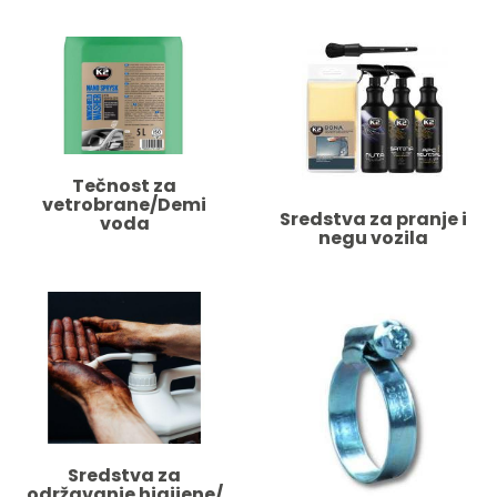
Tečnost za
vetrobrane/Demi
Sredstva za pranje i
voda
negu vozila
Sredstva za
održavanje higijene/