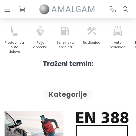
Prodavnica
Poljo
Benzinska
Radionica
Auto
auto
apoteka
stanica
perionica
delova
Traženi termin:
Kategorije