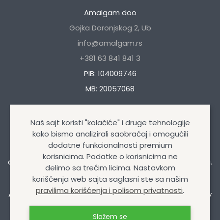
Amalgam doo
Gojka Doronjskog 2, Ub
info@amalgam.rs
+381 63 841 841 3
PIB: 104009746
MB: 20057068
Naš sajt koristi "kolačiće" i druge tehnologije
kako bismo analizirali saobraćaj i omogućili
dodatne funkcionalnosti premium
Naša kompanija se bavi trgovinom autokozmetikom i
korisnicima. Podatke o korisnicima ne
auto opremom, uljima i mazivima, tehničkim sprejevima.
delimo sa trećim licima. Nastavkom
korišćenja web sajta saglasni ste sa našim
pravilima korišćenja i polisom privatnosti
.
Amalgam doo
© Sva prava zadržana 2026 | Design&Dev
by
Izrada internet prodavnice
Slažem se