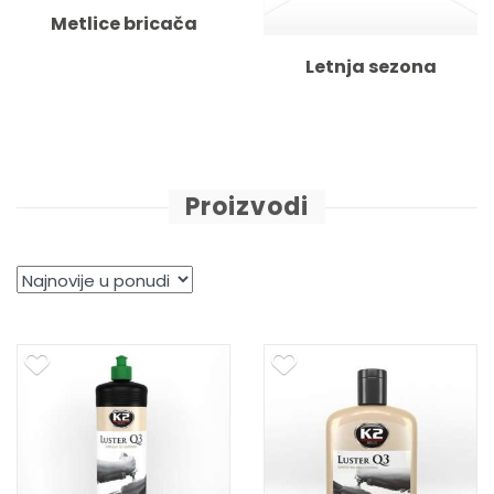
Metlice bricača
Letnja sezona
Proizvodi