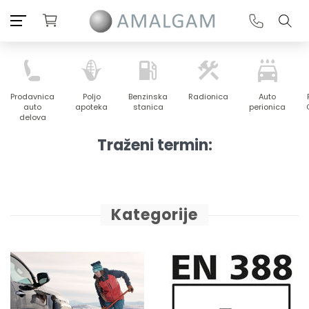
Prodavnica
Poljo
Benzinska
Radionica
Auto
auto
apoteka
stanica
perionica
delova
Traženi termin:
Kategorije