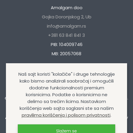
Amalgam doo
Gojka Doronjskog 2, Ub
info@amalgam.rs
+381 63 841 841 3
PIB: 104009746
MB: 20057068
Naš sajt koristi "kolačiće" i druge tehnologije
kako bismo analizirali saobraćaj i omogućili
dodatne funkcionalnosti premium
Naša kompanija se bavi trgovinom autokozmetikom i
korisnicima. Podatke o korisnicima ne
auto opremom, uljima i mazivima, tehničkim sprejevima.
delimo sa trećim licima. Nastavkom
korišćenja web sajta saglasni ste sa našim
pravilima korišćenja i polisom privatnosti
.
Amalgam doo
© Sva prava zadržana 2026 | Design&Dev
by
Izrada internet prodavnice
Slažem se