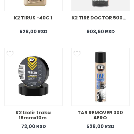
K2 TIRUS -40C 1 
K2 TIRE DOCTOR 500ml  
528,00 RSD
903,60 RSD
K2 Izolir traka 
TAR REMOVER 300 
15mmx10m  
AERO 
72,00 RSD
528,00 RSD