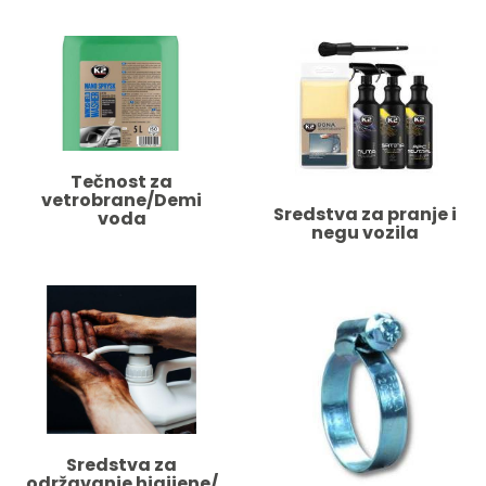
Tečnost za
vetrobrane/Demi
Sredstva za pranje i
voda
negu vozila
Sredstva za
održavanje higijene/